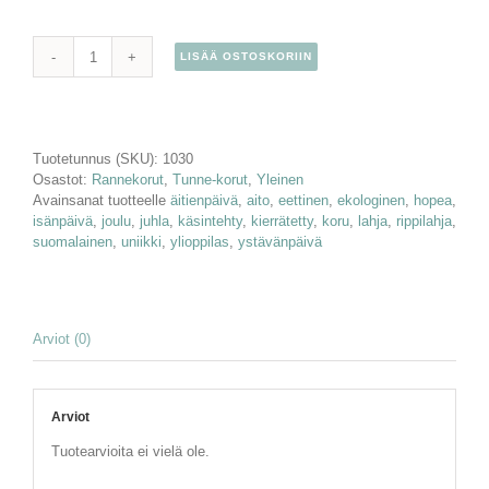
LISÄÄ OSTOSKORIIN
Rannekoru
Pikkuruutu
kapea
1
cm
Tuotetunnus (SKU):
1030
määrä
Osastot:
Rannekorut
,
Tunne-korut
,
Yleinen
Avainsanat tuotteelle
äitienpäivä
,
aito
,
eettinen
,
ekologinen
,
hopea
,
isänpäivä
,
joulu
,
juhla
,
käsintehty
,
kierrätetty
,
koru
,
lahja
,
rippilahja
,
suomalainen
,
uniikki
,
ylioppilas
,
ystävänpäivä
Arviot (0)
Arviot
Tuotearvioita ei vielä ole.