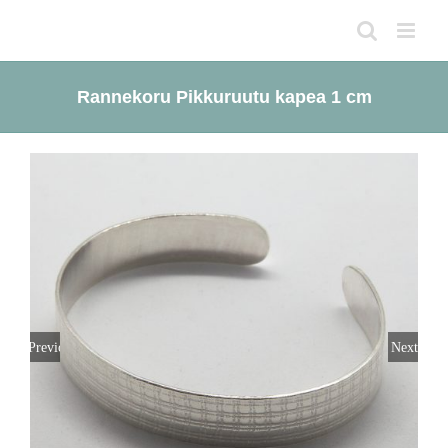
Skip
to
content
Rannekoru Pikkuruutu kapea 1 cm
Previous
Next