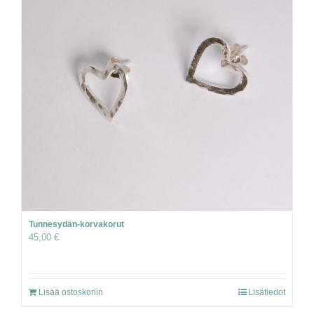
Tunnesydän-korvakorut
45,00
€
Lisää ostoskoriin
Lisätiedot