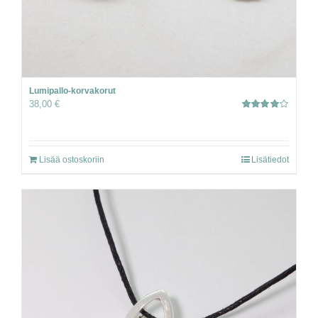
Lumipallo-korvakorut
38,00
€
Arvostelu
tuotteesta:
4.00
/ 5
Lisää ostoskoriin
Lisätiedot