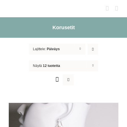
Skip
to
content
Korusetit
Lajittele:
Päiväys
Näytä
12 tuotetta