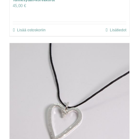
Tunnesydän-korvakorut
45,00
€
Lisää ostoskoriin
Lisätiedot