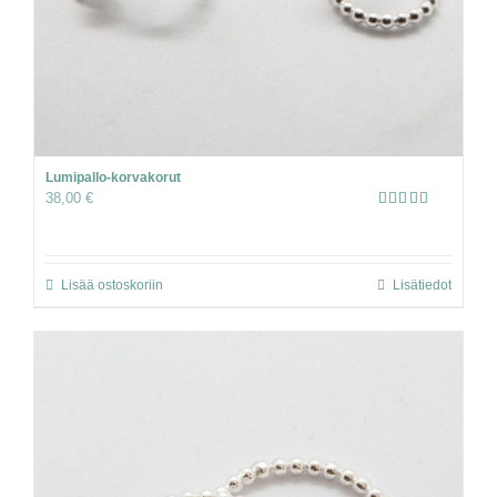
Lumipallo-korvakorut
38,00
€
Arvostelu
tuotteesta:
4.00
/ 5
Lisää ostoskoriin
Lisätiedot