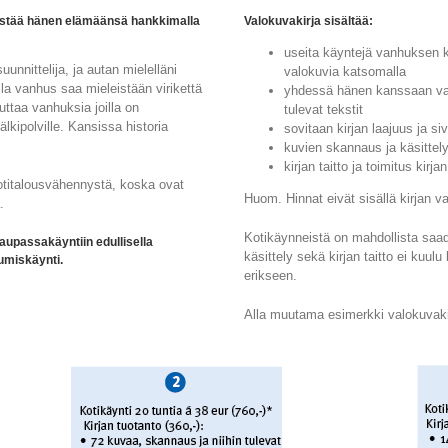
ristää hänen elämäänsä hankkimalla
Valokuvakirja sisältää:
useita käyntejä vanhuksen 
unnittelija, ja autan mielelläni
valokuvia katsomalla
a vanhus saa mieleistään virikettä
yhdessä hänen kanssaan valit
ttaa vanhuksia joilla on
tulevat tekstit
lkipolville. Kansissa historia
sovitaan kirjan laajuus ja s
kuvien skannaus ja käsittel
kirjan taitto ja toimitus kirjan
otitalousvähennystä, koska ovat
Huom. Hinnat eivät sisällä kirjan va
.
Kotikäynneistä on mahdollista sa
aupassakäyntiin edullisella
käsittely sekä kirjan taitto ei kuulu
tumiskäynti.
erikseen.
Alla muutama esimerkki valokuvakir