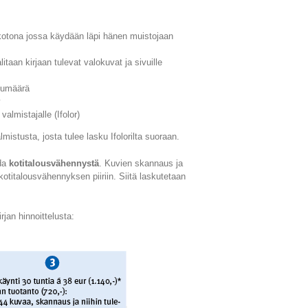
kotona jossa käydään läpi hänen muistojaan
aan kirjaan tulevat valokuvat ja sivuille
ivumäärä
y
 valmistajalle (Ifolor)
lmistusta, josta tulee lasku Ifolorilta suoraan.
ada
kotitalousvähennystä
. Kuvien skannaus ja
 kotitalousvähennyksen piiriin. Siitä laskutetaan
jan hinnoittelusta: