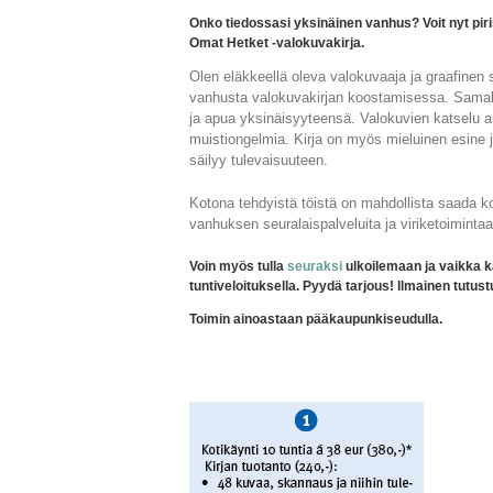
Onko tiedossasi yksinäinen vanhus? Voit nyt pi
Omat Hetket -valokuvakirja.
Olen eläkkeellä oleva valokuvaaja ja graafinen su
vanhusta valokuvakirjan koostamisessa. Samall
ja apua yksinäisyyteensä. Valokuvien katselu au
muistiongelmia. Kirja on myös mieluinen esine jä
säilyy tulevaisuuteen.
Kotona tehdyistä töistä on mahdollista saada k
vanhuksen seuralaispalveluita ja viriketoimintaa
Voin myös tulla
seuraksi
ulkoilemaan ja vaikka k
tuntiveloituksella. Pyydä tarjous! Ilmainen tutus
Toimin ainoastaan pääkaupunkiseudulla.