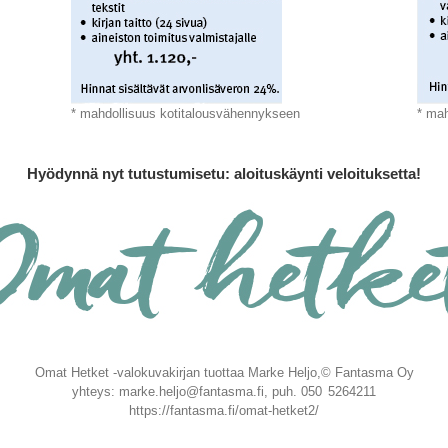
* mahdollisuus kotitalousvähennykseen
* ma
Hyödynnä nyt tutustumisetu: aloituskäynti veloituksetta!
Omat Hetket -valokuvakirjan tuottaa Marke Heljo,© Fantasma Oy
yhteys: marke.heljo@fantasma.fi, puh. 050 5264211
https://fantasma.fi/omat-hetket2/